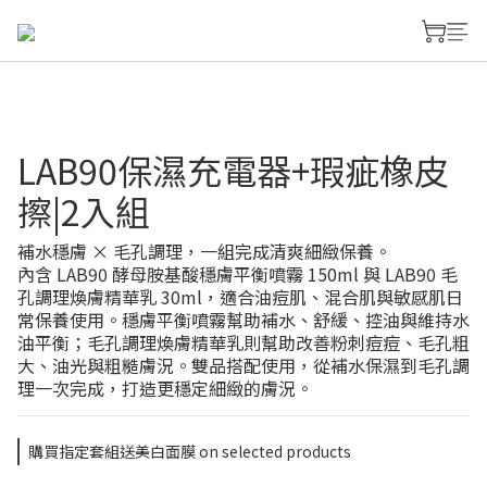
LAB90保濕充電器+瑕疵橡皮
擦|2入組
補水穩膚 × 毛孔調理，一組完成清爽細緻保養。
內含 LAB90 酵母胺基酸穩膚平衡噴霧 150ml 與 LAB90 毛
孔調理煥膚精華乳 30ml，適合油痘肌、混合肌與敏感肌日
常保養使用。穩膚平衡噴霧幫助補水、舒緩、控油與維持水
油平衡；毛孔調理煥膚精華乳則幫助改善粉刺痘痘、毛孔粗
大、油光與粗糙膚況。雙品搭配使用，從補水保濕到毛孔調
理一次完成，打造更穩定細緻的膚況。
購買指定套組送美白面膜 on selected products