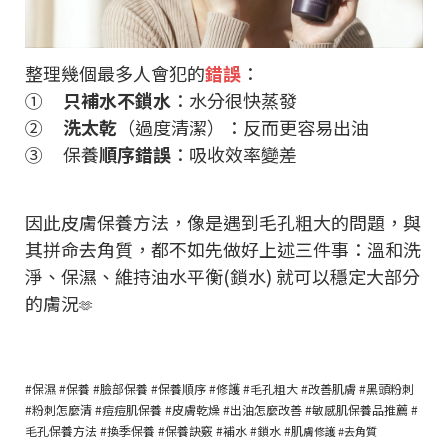
整理幾個最多人會犯的
錯誤
：
①
只補水不鎖水
：水分很快蒸發
②
洗太乾
（過度清潔）：反而更容易出油
③ 保養
順序錯誤
：吸收效率變差
因此皮膚保養方法，像是遇到毛孔粗大的問題，與
其拼命去角質，都不如先做好上述三件事：溫和洗
淨、保濕、維持油水平衡(鎖水) 就可以穩定大部分
的膚況
🫶
#保濕 #保養 #臉部保養 #保養順序 #修護 #毛孔粗大 #改善肌膚 #黑頭粉刺
#粉刺怎麼清 #痘痘肌保養 #皮膚乾燥 #出油怎麼改善 #敏感肌保養品推薦 #
毛孔保養方法 #換季保養 #保養訣竅 #補水 #鎖水 #肌
膚修護 #去角質