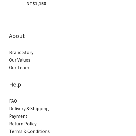
NT$1,150
About
Brand Story
Our Values
Our Team
Help
FAQ
Delivery & Shipping
Payment
Return Policy
Terms & Conditions