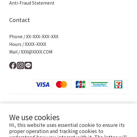
Anti-Fraud Statement
Contact
Phone / XX-XXX-XXX-XXX
Hours / XXXX-XXXX
Mail / XXX@XXXX.COM
$
TWD
English
We use cookies
Hi, this website uses essential cookie to ensure its
proper operation and tracking cookies to
提醒您，我們不會以電話或簡訊方式通知變更付款方式。