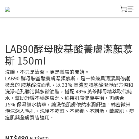
LAB90酵母胺基酸養膚潔顏慕
斯 150ml
洗臉，不只是清潔，更是養膚的開始。
LAB90 酵母胺基酸養膚潔顏慕斯，是一款兼具清潔與修護
概念的 胺基酸洗面乳。以 33% 高濃度胺基酸潔淨配方溫和
洗淨毛孔髒污與多餘油脂，搭配 49% 黃芩酵母精萃取代純
水，幫助舒緩不穩定膚況、維持肌膚健康平衡，再結合 
15% 保濕鎖水精華，讓洗後肌膚依然水潤舒適。綿密微米
泡沫深入毛孔，洗後不乾澀、不緊繃、不刺激，敏感肌、痘
痘肌與全膚質皆適用。
NT$480
NT$680