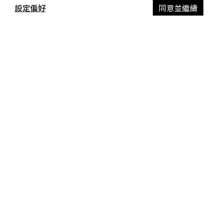
設定偏好
同意並繼續
FRAUD PREVENTION GUIDELINES
立即購買
CONTACT US
COMPANY / 瑞亞國際股份有限公司
TEL / 04-2359-2366
STORE HOURS / 0900-1700
EMAIL / reborn0257@gmail.com
ADDRESS/台中市西屯區工業32路60號
TAX ID / 96796245
$
TWD
繁體中文